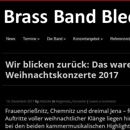
News
Termine
»
Die Band
»
Konzertangebot
»
Referenzen
Wir blicken zurück: Das war
Weihnachtskonzerte 2017
14. Dezember 2017
by
feibicke
in
Allgemein
,
Konzerte
|
Leave a comment
Frauenprießnitz, Chemnitz und dreimal Jena –
Auftritte voller weihnachtlicher Klänge liegen 
bei den beiden kammermusikalischen Highlights 