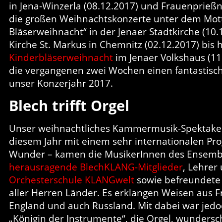
in Jena-Winzerla (08.12.2017) und Frauenprießn
die großen Weihnachtskonzerte unter dem Mott
Bläserweihnacht“ in der Jenaer Stadtkirche (10
Kirche St. Markus in Chemnitz (02.12.2017) bis h
Kinderbläserweihnacht
im Jenaer Volkshaus (11
die vergangenen zwei Wochen einen fantastisch
unser Konzerjahr 2017.
Blech trifft Orgel
Unser weihnachtliches Kammermusik-Spektakel 
diesem Jahr mit einem sehr internationalen Pr
Wunder – kamen die MusikerInnen des Ensembl
herausragende BlechKLANG-Mitglieder
, Lehrer
Orchesterschule KLANGwelt
sowie befreundete 
aller Herren Länder. Es erklangen Weisen aus F
England und auch Russland. Mit dabei war jed
„Königin der Instrumente“, die Orgel, wundersc