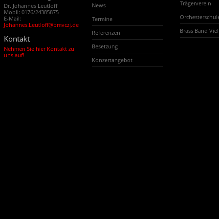
Trägerverein
News
Dr. Johannes Leutloff
Mobil: 0176/24385875
Orchesterschu
E-Mail:
Termine
Johannes.Leutloff@bmvczj.de
Brass Band Vi
Referenzen
Kontakt
Besetzung
Nehmen Sie hier Kontakt zu
uns auf!
Konzertangebot