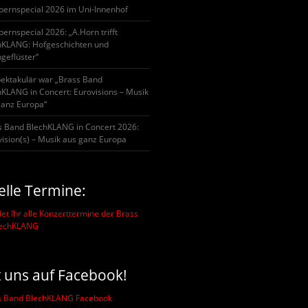
pernspecial 2026 im Uni-Innenhof
ernspecial 2026: „A.Horn trifft
hKLANG: Hofgeschichten und
geflüster“
pektakulär war „Brass Band
hKLANG in Concert: Eurovisions – Musik
ganz Europa“
s Band BlechKLANG in Concert 2026:
ision(s) – Musik aus ganz Europa
elle Termine:
det Ihr alle Konzerttermine der Brass
lechKLANG
t uns auf Facebook!