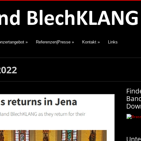
nzertangebot
»
Referenzen|Presse
»
Kontakt
»
Links
2022
Find
Ban
Dow
Unte