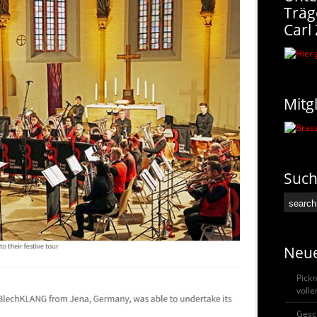
Träg
Carl 
Mitg
Suc
Neue
Pickn
voll
Gesc