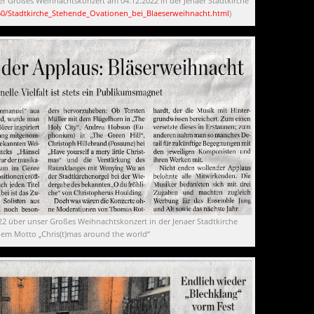
er Großes Weihnachtskonzert am 04.12.2022 in der Jenaer Stadtkirche
60/Stadtkirche_Stehende_Ovationen_bei_Blaeserweihnacht.html
)
2 über unser Großes Weihnachtskonzert in der Jenaer Stadtkirche
 dem Motto „Chris(t)mas around the world“