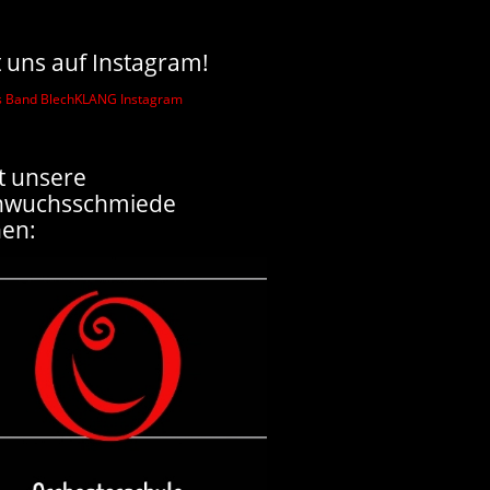
t uns auf Instagram!
t unsere
hwuchsschmiede
en: