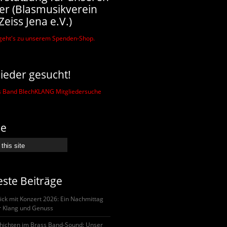
er (Blasmusikverein
Zeiss Jena e.V.)
lieder gesucht!
he
ste Beiträge
ick mit Konzert 2026: Ein Nachmittag
er Klang und Genuss
hichten im Brass Band-Sound: Unser