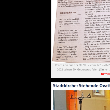
Rezension aus der OTZ/TLZ vom 12.12.2022 ü
2022 seinen 50. Geburtstag feiert (Onlien-
turmbl