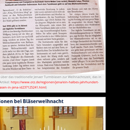
ber das traditionelle Jenaer Turmblasen zur Weihnachtszeit, das in
Artikel:
https://www.otz.de/regionen/jena/ein-halbes-jahrhundert-
asen-in-jena-id237125241.html
)