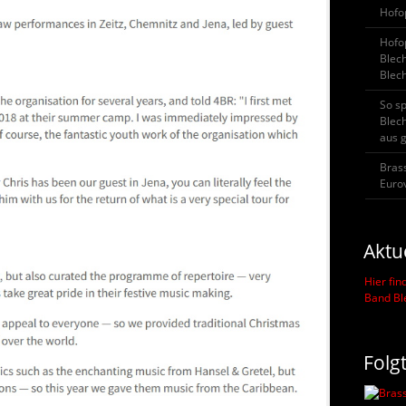
Hofo
Hofop
Blec
Blech
So s
Blec
aus 
Bras
Eurov
Aktu
Hier fin
Band B
Folg