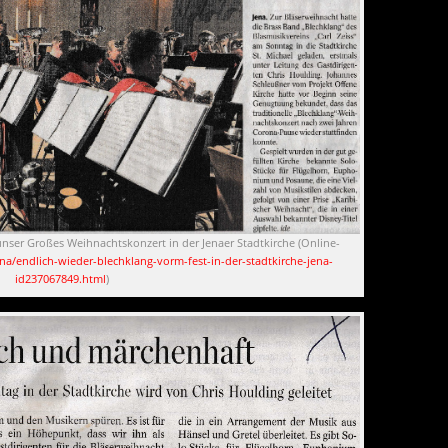
unser Großes Weihnachtskonzert in der Jenaer Stadtkirche (Online-
na/endlich-wieder-blechklang-vorm-fest-in-der-stadtkirche-jena-
id237067849.html
)