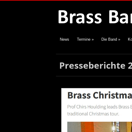
News
Termine
»
Die Band
»
Ko
Presseberichte 