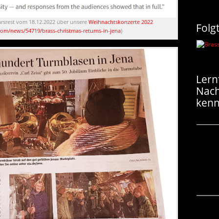
rsrest vom 18.12.2022 über unsere
Weihnachtskonzerte 2022
Folg
com/news/54719/brass-christmas-returns-in-jena
)
Lern
Nac
kenn