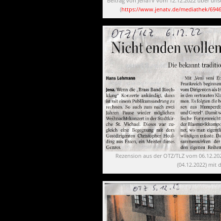
Beitrag von JenaTV vom 12.12.2022 über uns
(
https://www.jenatv.de/mediathek/694
Rezension aus der OTZ/TLZ vom 06.12.202
(04.12.2022) mit