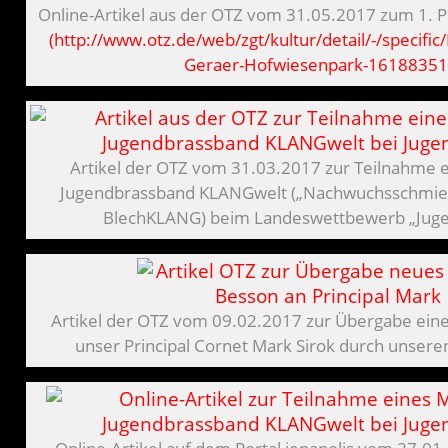
Online-Artikel aus der OTZ vom 31.05.2017 zum 1. P
(http://www.otz.de/web/zgt/kultur/detail/-/specific/
Geraer-Hofwiesenpark-1618835
Artikel der OTZ vom 31.03.2017 zur Teilnahme e
Jugendbrassband KLANGwelt („Nachwuchsschmied
BlechKLANG) beim Landeswettbewerb „Juge
Artikel der OTZ vom 09.02.2017 zur Übergabe ein
unser Principal Cornet Mark Sirok durch unser