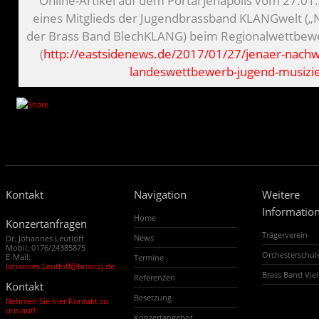
Online-Artikel auf dem Portal jenapolis vom 27.0
eines Mitglieds der Jugendbrassband KLANGwelt (
der Brass Band BlechKLANG) beim Regionalwettbewe
(
http://eastsidenews.de/2017/01/27/jenaer-nach
landeswettbewerb-jugend-musizie
Kontakt
Navigation
Weitere
Informatio
Home
Konzertanfragen
Trägerverein
News
Dr. Johannes Leutloff
Mobil: 0176/24385875
Orchesterschu
E-Mail:
Termine
Johannes.Leutloff@bmvczj.de
Brass Band Vi
Referenzen
Kontakt
Besetzung
Nehmen Sie hier Kontakt zu
uns auf!
Konzertangebot