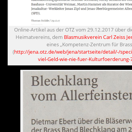
Online-Artikel aus der OTZ vom 29.12.2017 über d
Heimatvereins, dem
Blasmusikverein Carl Zeiss Jen
eines „Kompetenz-Zentrum für Brass
(
http://jena.otz.de/web/jena/startseite/detail/-/speci
viel-Geld-wie-nie-fuer-Kulturfoerderun