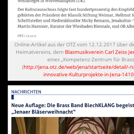
Online-Artikel aus der OTZ vom 12.12.2017 über d
Heimatvereins, dem
Blasmusikverein Carl Zeiss Jen
eines „Kompetenz-Zentrum für Brass
(
http://jena.otz.de/web/jena/startseite/detail/-/s
innovative-Kulturprojekte-in-Jena-14