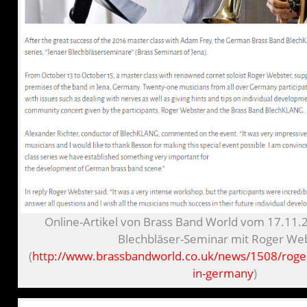
Online-Artikel von Brass Band World vom 17.11.
Blechbläser-Seminar mit Roger We
(
http://www.brassbandworld.co.uk/news/1508/roge
in-germany
)