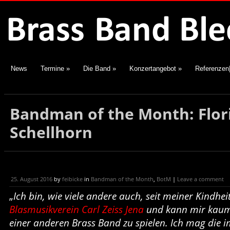
News
Termine
»
Die Band
»
Konzertangebot
»
Referenzen
Bandman of the Month: Flor
Schellhorn
25. August 2016
by
feibicke
in
Bandman of the Month
,
BotM
|
Leave a comment
„
Ich bin, wie viele andere auch, seit meiner Kindhei
Blasmusikverein Carl Zeiss Jena
und kann mir kaum 
einer anderen Brass Band zu spielen. Ich mag die