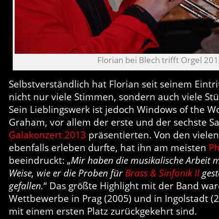
Florian bei Blech trifft Orgel 20
Selbstverständlich hat Florian seit seinem Eintri
nicht nur viele Stimmen, sondern auch viele St
Sein Lieblingswerk ist jedoch Windows of the W
Graham, vor allem der erste und der sechste Sa
Galakonzert 2013
präsentierten. Von den vielen
ebenfalls erleben durfte, hat ihn am meisten
Ph
beeindruckt: „
Mir haben die musikalische Arbeit m
Weise, wie er die Proben für
Brass & Sinfonik II
gest
gefallen.
“ Das größte Highlight mit der Band wa
Wettbewerbe in Prag (2005) und in Ingolstadt (
mit einem ersten Platz zurückgekehrt sind.