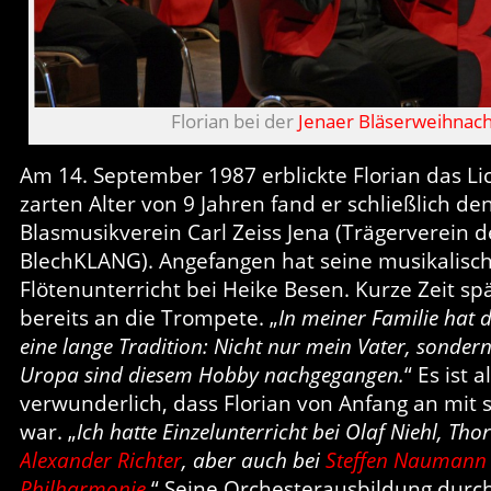
Florian bei der
Jenaer Bläserweihnac
Am 14. September 1987 erblickte Florian das Lic
zarten Alter von 9 Jahren fand er schließlich d
Blasmusikverein Carl Zeiss Jena (Trägerverein 
BlechKLANG). Angefangen hat seine musikalisc
Flötenunterricht bei Heike Besen. Kurze Zeit sp
bereits an die Trompete. „
In meiner Familie hat 
eine lange Tradition: Nicht nur mein Vater, sonde
Uropa sind diesem Hobby nachgegangen.
“ Es ist a
verwunderlich, dass Florian von Anfang an mit se
war. „
Ich hatte Einzelunterricht bei Olaf Niehl, Tho
Alexander Richter
, aber auch bei
Steffen Naumann
Philharmonie
.
“ Seine Orchesterausbildung durch