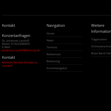
Kontakt
Navigation
Weitere
Informatio
Home
Konzertanfragen
Trägerverein
News
Dr. Johannes Leutloff
Mobil: 0176/24385875
Orchesterschu
E-Mail:
Termine
Johannes.Leutloff@bmvczj.de
Brass Band Vi
Referenzen
Kontakt
Besetzung
Nehmen Sie hier Kontakt zu
uns auf!
Konzertangebot