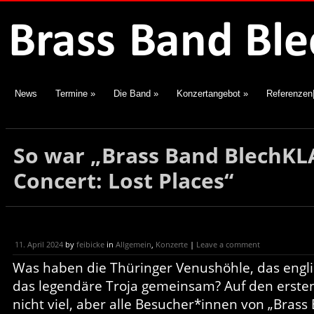
News
Termine
»
Die Band
»
Konzertangebot
»
Referenzen
So war „Brass Band BlechKL
Concert: Lost Places“
11. April 2024
by
feibicke
in
Allgemein
,
Konzerte
|
Leave a comment
Was haben die Thüringer Venushöhle, das engl
das legendäre Troja gemeinsam? Auf den ersten
nicht viel, aber alle Besucher*innen von „Bras