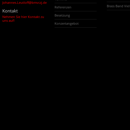
Johannes.Leutloff@bmvczj.de
Brass Band Vi
Referenzen
Kontakt
Besetzung
Nehmen Sie hier Kontakt zu
uns auf!
Konzertangebot