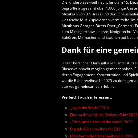
Die Kinderbläserweihnacht fand am 15. Deze
begrüßte insgesamt über 1.000 junge Gäste
Musikern von B7-Brass und der Schauspieleri
klassische Musik spielerisch vermittelte. Im
Musik aus Georges Bizets Oper „Carmen“. 
zum Mitsingen sowie kurze, kindgerechte Vo
Zuhören, Mitmachen und Staunen auf beson
Dank für eine geme
Unser herzlicher Dank gilt allen Unterstütze
Bläserweihnacht möglich gemacht haben. Ein 
deren Engagement, Konzentration und Spielf
wir die Bläserweihnacht 2025 zu dem gemacht
starkes gemeinsames Erlebnis.
Vielleicht auch interessant:
„Joy to the World“ 2024
Eine weihnachtliche Schlittenfahrt 2023
„Chris(t)mas around the world“ 2022
Digitale Bläserweihnacht 2021
Märchenhafte Bläserweihnacht 2019