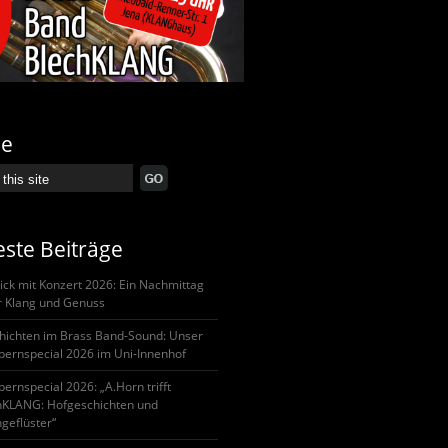
he
ste Beiträge
ick mit Konzert 2026: Ein Nachmittag
er Klang und Genuss
hichten im Brass Band-Sound: Unser
pernspecial 2026 im Uni-Innenhof
ernspecial 2026: „A.Horn trifft
hKLANG: Hofgeschichten und
geflüster“