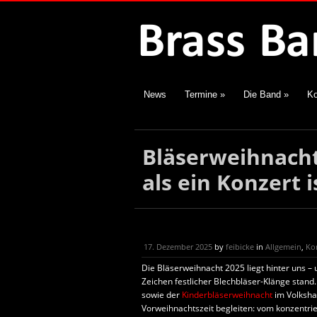
News
Termine
»
Die Band
»
Ko
Bläserweihnach
als ein Konzert i
17. Dezember 2025
by
feibicke
in
Allgemein
,
Ko
Die Bläserweihnacht 2025 liegt hinter uns – 
Zeichen festlicher Blechbläser-Klänge stand
sowie der
Kinderbläserweihnacht
im Volkshau
Vorweihnachtszeit begleiten: vom konzentri