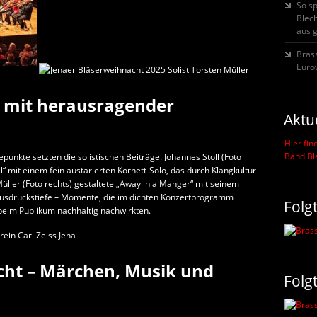
So s
Blec
aus 
Bras
Eurov
 mit herausragender
Aktu
Hier fin
Band B
nkte setzten die solistischen Beiträge. Johannes Stoll (Foto
Still“ mit einem fein austarierten Kornett-Solo, das durch Klangkultur
üller (Foto rechts) gestaltete „Away in a Manger“ mit seinem
Ausdruckstiefe – Momente, die im dichten Konzertprogramm
Folg
eim Publikum nachhaltig nachwirkten.
cht – Märchen, Musik und
Folg