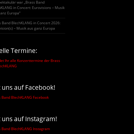
pektakulär war „Brass Band
hKLANG in Concert: Eurovisions – Musik
ganz Europa“
s Band BlechKLANG in Concert 2026:
ision(s) – Musik aus ganz Europa
elle Termine:
det Ihr alle Konzerttermine der Brass
lechKLANG
t uns auf Facebook!
t uns auf Instagram!