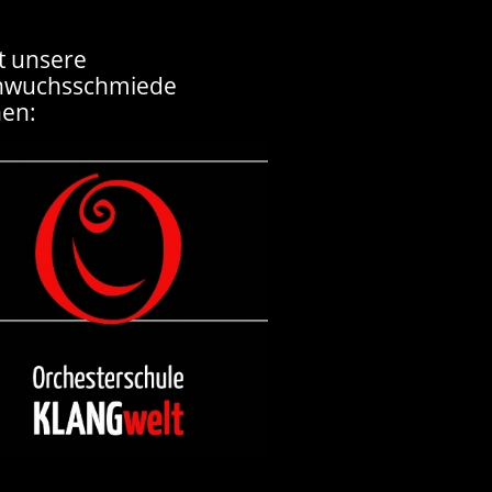
t unsere
hwuchsschmiede
en: