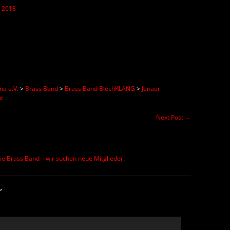
t 2018
na e.V.
>
Brass Band
>
Brass Band BlechKLANG
>
Jenaer
t
Next Post
→
e Brass Band – wir suchen neue Mitglieder!
r