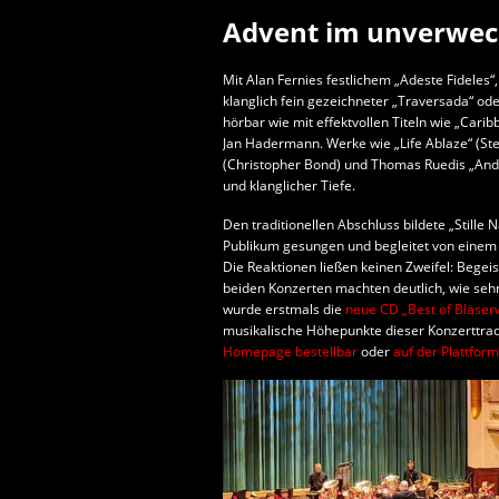
Advent im unverwec
Mit Alan Fernies festlichem „Adeste Fidele
klanglich fein gezeichneter „Traversada“ o
hörbar wie mit effektvollen Titeln wie „Car
Jan Hadermann. Werke wie „Life Ablaze“ (Stev
(Christopher Bond) und Thomas Ruedis „Andan
und klanglicher Tiefe.
Den traditionellen Abschluss bildete „Still
Publikum gesungen und begleitet von einem 
Die Reaktionen ließen keinen Zweifel: Bege
beiden Konzerten machten deutlich, wie seh
wurde erstmals die
neue CD „Best of Bläserw
musikalische Höhepunkte dieser Konzerttradi
Homepage bestellbar
oder
auf der Plattfo