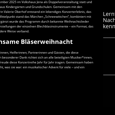
mber 2025 im Volkshaus Jena als Doppelveranstaltung statt und
 aus Kindergärten und Grundschulen. Gemeinsam mit den
n Valerie Oberhof entstand ein lebendiges Konzerterlebnis, das
Lern
 Mittelpunkt stand das Märchen „Schneewittchen“, kombiniert mit
Nac
Ergänzt wurde das Programm durch bekannte Weihnachtslieder
kenn
rstellungen der einzelnen Blechblasinstrumente – ein Format, das
dere Weise verband.
insame Bläserweihnacht
rinnen, Helferinnen, Partnerinnen und Gästen, die diese
besonderer Dank richtet sich an alle beteiligten Musiker*innen,
reude diese Konzertreihe Jahr für Jahr tragen. Gemeinsam haben
, was sie war: ein musikalischer Advent für viele – und ein