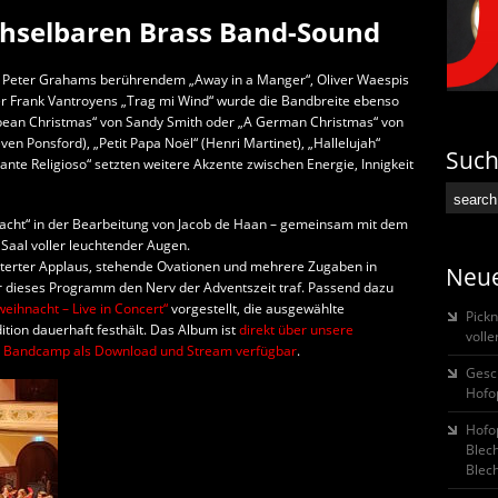
hselbaren Brass Band-Sound
s“, Peter Grahams berührendem „Away in a Manger“, Oliver Waespis
der Frank Vantroyens „Trag mi Wind“ wurde die Bandbreite ebenso
ibbean Christmas“ von Sandy Smith oder „A German Christmas“ von
en Ponsford), „Petit Papa Noël“ (Henri Martinet), „Hallelujah“
Suc
te Religioso“ setzten weitere Akzente zwischen Energie, Innigkeit
e Nacht“ in der Bearbeitung von Jacob de Haan – gemeinsam mit dem
Saal voller leuchtender Augen.
isterter Applaus, stehende Ovationen und mehrere Zugaben in
Neue
r dieses Programm den Nerv der Adventszeit traf. Passend dazu
eihnacht – Live in Concert“
vorgestellt, die ausgewählte
Pickn
tion dauerhaft festhält. Das Album ist
direkt über unsere
voll
rm Bandcamp als Download und Stream verfügbar
.
Gesc
Hofo
Hofop
Blec
Blech