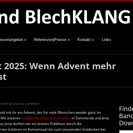
nzertangebot
»
Referenzen|Presse
»
Kontakt
»
Links
t 2025: Wenn Advent mehr
st
nzerte
|
Leave a comment
Find
und mit ihr ein Advent, der für viele Menschen wieder ganz im
Ban
. Mit unseren
Großen Weihnachtskonzerten
in Sömmerda und Jena
Dow
s Jena durften wir ein breites Publikum durch die
erten Zuhören im Konzertsaal bis zum staunenden Entdecken bei