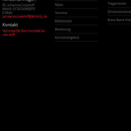
Trägerverein
News
Dr. Johannes Leutloff
Mobil: 0176/24385875
Orchesterschu
E-Mail:
Termine
Johannes.Leutloff@bmvczj.de
Brass Band Vi
Referenzen
Kontakt
Besetzung
Nehmen Sie hier Kontakt zu
uns auf!
Konzertangebot