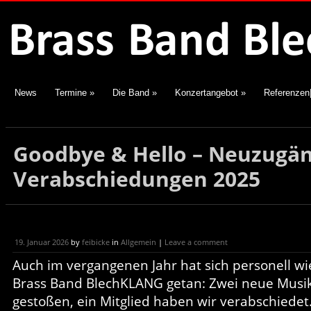
News
Termine
»
Die Band
»
Konzertangebot
»
Referenzen
Goodbye & Hello – Neuzugä
Verabschiedungen 2025
19. Januar 2026
by
feibicke
in
Allgemein
|
Leave a comment
Auch im vergangenen Jahr hat sich personell wi
Brass Band BlechKLANG getan: Zwei neue Musik
gestoßen, ein Mitglied haben wir verabschiedet.