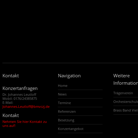
Kontakt
Navigation
Weitere
Informatio
Home
Konzertanfragen
Trägerverein
News
Dr. Johannes Leutloff
Mobil: 0176/24385875
Orchesterschu
E-Mail:
Termine
Johannes.Leutloff@bmvczj.de
Brass Band Vi
Referenzen
Kontakt
Besetzung
Nehmen Sie hier Kontakt zu
uns auf!
Konzertangebot