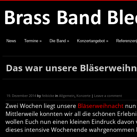
News
Termine
»
Die Band
»
Konzertangebot
»
Referenzen
Das war unsere Bläserweihn
19. Dezember 2014
by
feibicke
in
Allgemein
,
Konzerte
|
Leave a comment
Zwei Wochen liegt unsere
Bläserweihnacht
nun 
Mittlerweile konnten wir all die schönen Erlebn
wollen Euch nun einen kleinen Eindruck davon v
dieses intensive Wochenende wahrgenommen 