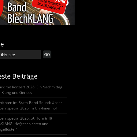
he
ste Beiträge
ick mit Konzert 2026: Ein Nachmittag
er Klang und Genuss
hichten im Brass Band-Sound: Unser
pernspecial 2026 im Uni-Innenhof
ernspecial 2026: „A.Horn trifft
hKLANG: Hofgeschichten und
geflüster“