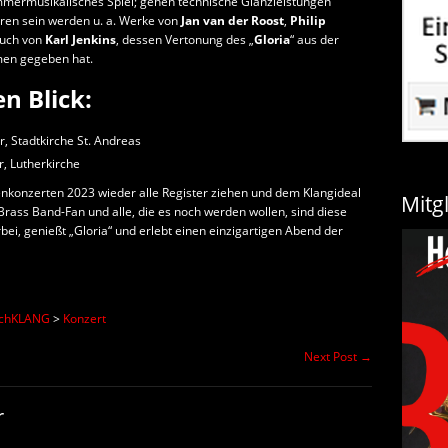
s kammermusikalisches Spiel; gehen technische Glanzleistungen
ören sein werden u. a. Werke von
Jan van der Roost
,
Philip
auch von
Karl Jenkins
, dessen Vertonung des „
Gloria
“ aus der
men gegeben hat.
n Blick:
r, Stadtkirche St. Andreas
r, Lutherkirche
nkonzerten 2023 wieder alle Register ziehen und dem Klangideal
Mitg
Brass Band-Fan und alle, die es noch werden wollen, sind diese
ei, genießt „Gloria“ und erlebt einen einzigartigen Abend der
echKLANG
>
Konzert
Next Post
→
r