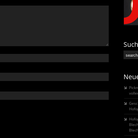
Suc
Neue
Pickn
voll
Gesc
Hofo
Hofop
Blec
Blech