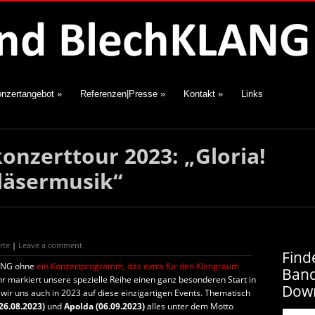
nzertangebot
»
Referenzen|Presse
»
Kontakt
»
Links
onzerttour 2023: „Gloria!
bläsermusik“
rte
|
Leave a comment
Find
KLANG ohne
ein Konzertprogramm, das extra für den Klangraum
Ban
hr markiert unsere spezielle Reihe einen ganz besonderen Start in
Dow
 wir uns auch in 2023 auf diese einzigartigen Events. Thematisch
26.08.2023)
und
Apolda (06.09.2023)
alles unter dem Motto