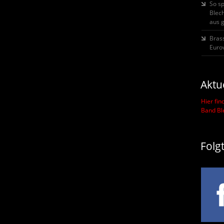
So s
Blec
aus 
Bras
Eurov
Aktu
Hier fin
Band B
Folg