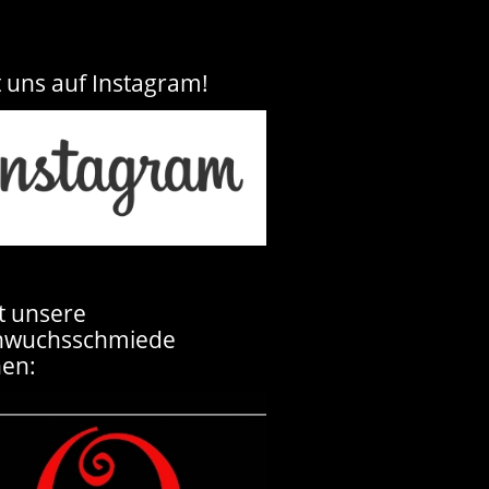
t uns auf Instagram!
t unsere
hwuchsschmiede
en: