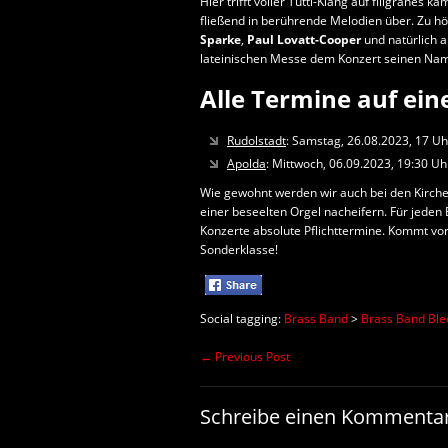
Hier trifft voller Tutti-Klang auf filigrane
fließend in berührende Melodien über. Zu h
Sparke
,
Paul Lovatt-Cooper
und natürlich 
lateinischen Messe dem Konzert seinen Na
Alle Termine auf eine
Rudolstadt
: Samstag, 26.08.2023, 17 Uh
Apolda
: Mittwoch, 06.09.2023, 19:30 Uh
Wie gewohnt werden wir auch bei den Kirche
einer beseelten Orgel nacheifern. Für jeden 
Konzerte absolute Pflichttermine. Kommt vorb
Sonderklasse!
Social tagging:
Brass Band
>
Brass Band Bl
←
Previous Post
Schreibe einen Kommenta