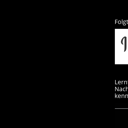
Folg
Lern
Nac
kenn