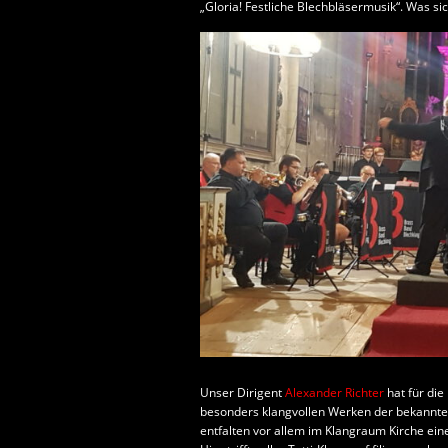
„Gloria! Festliche Blechbläsermusik“. Was si
Unser Dirigent
Alexander Richter
hat für di
besonders klangvollen Werken der bekanntes
entfalten vor allem im Klangraum Kirche ein