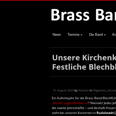
News
Termine
»
Die Band
»
Ko
Unsere Kirchenk
Festliche Blech
15. August 2023
by
feibicke
in
Allgemein
,
Konze
Ein Auftrittsjahr für die Brass Band Blech
„Kirche“ zugeschnitten ist
? Niemals! Jedes Ja
die zweite Jahreshälfte – und deshalb freuen
steht bei unseren Konzerten in
Rudolstadt (