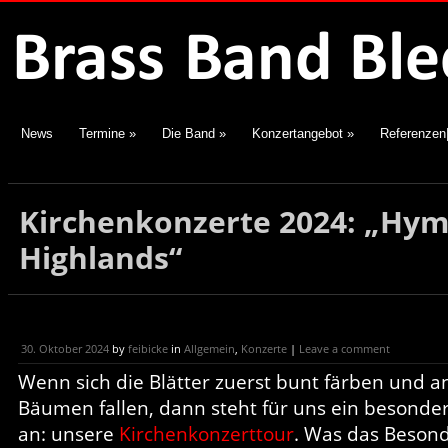
News
Termine
»
Die Band
»
Konzertangebot
»
Referenzen
Kirchenkonzerte 2024: „Hym
Highlands“
30. Oktober 2024
by
feibicke
in
Allgemein
,
Konzerte
|
Leave a comment
Wenn sich die Blätter zuerst bunt färben und 
Bäumen fallen, dann steht für uns ein besonder
an: unsere
Kirchenkonzerttour
. Was das Besond