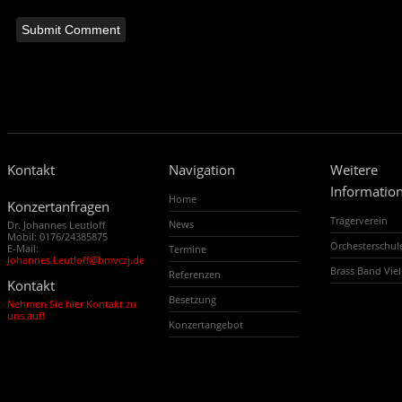
Kontakt
Navigation
Weitere
Informatio
Home
Konzertanfragen
Trägerverein
News
Dr. Johannes Leutloff
Mobil: 0176/24385875
Orchesterschu
E-Mail:
Termine
Johannes.Leutloff@bmvczj.de
Brass Band Vi
Referenzen
Kontakt
Besetzung
Nehmen Sie hier Kontakt zu
uns auf!
Konzertangebot