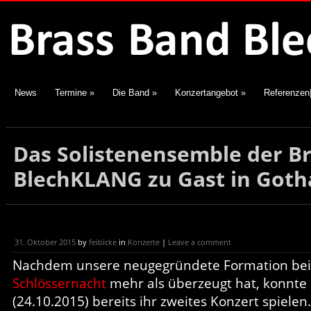
News
Termine
»
Die Band
»
Konzertangebot
»
Referenzen
Das Solistenensemble der B
BlechKLANG zu Gast in Goth
31. Oktober 2015
by
feibicke
in
Konzerte
|
Leave a comment
Nachdem unsere neugegründete Formation be
Schlössernacht
mehr als überzeugt hat, konnte
(24.10.2015) bereits ihr zweites Konzert spiele