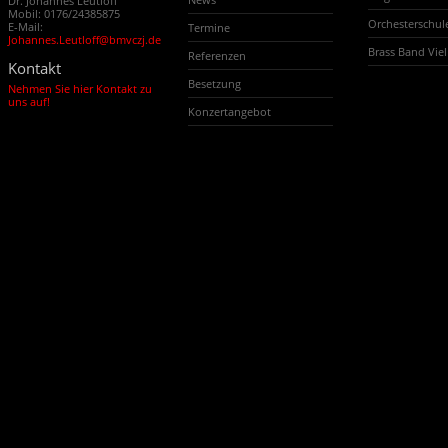
Dr. Johannes Leutloff
Mobil: 0176/24385875
Orchesterschu
E-Mail:
Termine
Johannes.Leutloff@bmvczj.de
Brass Band Vi
Referenzen
Kontakt
Besetzung
Nehmen Sie hier Kontakt zu
uns auf!
Konzertangebot