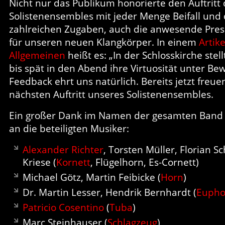
Nicht nur das Publikum honorierte den Auftritt
Solistenensembles mit jeder Menge Beifall un
zahlreichen Zugaben, auch die anwesende Press
für unseren neuen Klangkörper. In einem
Artik
Allgemeinen
heißt es: „In der Schlosskirche stel
bis spät in den Abend ihre Virtuosität unter Bew
Feedback ehrt uns natürlich. Bereits jetzt freue
nächsten Auftritt unseres Solistenensembles.
Ein großer Dank im Namen der gesamten Band g
an die beteiligten Musiker:
Alexander Richter
, Torsten Müller, Florian S
Kriese (
Kornett
, Flügelhorn, Es-Cornett)
Michael Götz, Martin Feibicke (
Horn
)
Dr. Martin Lesser, Hendrik Bernhardt (
Eupho
Patricio Cosentino
(
Tuba
)
Marc Steinhauser (
Schlagzeug
)