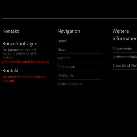
Kontakt
Navigation
Weitere
Informatio
Home
Konzertanfragen
Trägerverein
News
Dr. Johannes Leutloff
Mobil: 0176/24385875
Orchesterschu
E-Mail:
Termine
Johannes.Leutloff@bmvczj.de
Brass Band Vi
Referenzen
Kontakt
Besetzung
Nehmen Sie hier Kontakt zu
uns auf!
Konzertangebot