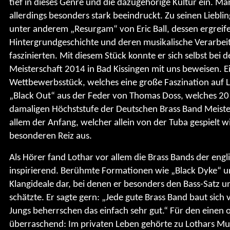
tief in dieses Genre und die dazugehörige Kultur ein. M
allerdings besonders stark beeindruckt. Zu seinen Liebl
unter anderem „Resurgam“ von Eric Ball, dessen ergreif
Hintergrundgeschichte und deren musikalische Verarbei
faszinierten. Mit diesem Stück konnte er sich selbst bei
Meisterschaft 2014 in Bad Kissingen mit uns beweisen. E
Wettbewerbsstück, welches eine große Faszination auf 
„Black Out“ aus der Feder von Thomas Doss, welches 201
damaligen Höchststufe der Deutschen Brass Band Meister
allem der Anfang, welcher allein von der Tuba gespielt w
besonderen Reiz aus.
Als Hörer fand Lothar vor allem die Brass Bands der eng
inspirierend. Berühmte Formationen wie „Black Dyke“ und
Klangideale dar, bei denen er besonders den Bass-Satz 
schätzte. Er sagte gern: „Jede gute Brass Band baut sich 
Jungs beherrschen das einfach sehr gut.“ Für den einen o
überraschend: Im privaten Leben gehörte zu Lothars Mu