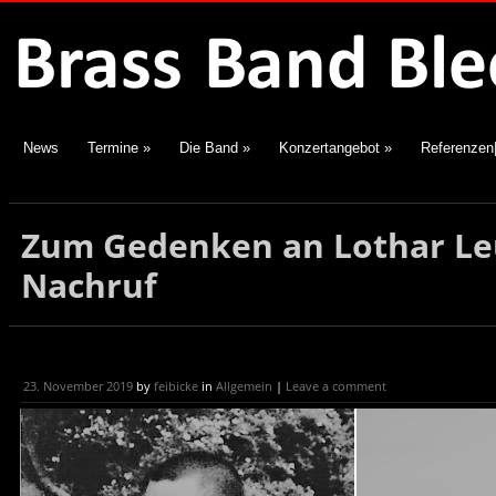
News
Termine
»
Die Band
»
Konzertangebot
»
Referenzen
Zum Gedenken an Lothar Leu
Nachruf
23. November 2019
by
feibicke
in
Allgemein
|
Leave a comment