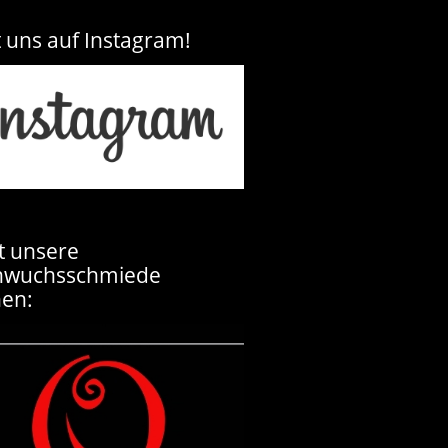
t uns auf Instagram!
t unsere
hwuchsschmiede
en: