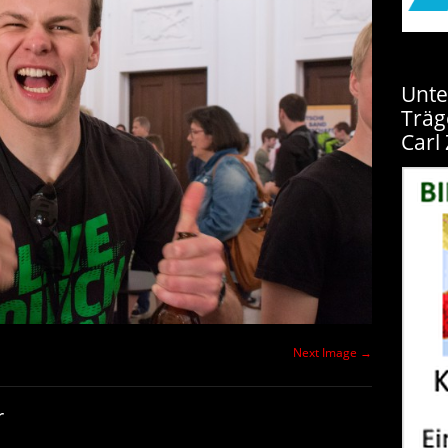
Unte
Träg
Carl 
Next Image →
r