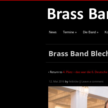
News
Termine
»
Die Band
»
Ko
Brass Band Ble
‹ Return to
4. Platz – das war die 6. Deutsch
12. Mai 2016
by
feibicke
|
Leave a comment