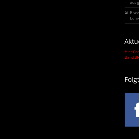
aus 
Bras
Eurov
Aktu
Hier fin
Band B
Folg