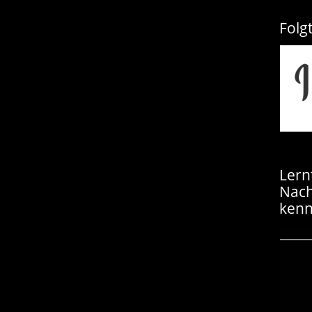
Folg
Lern
Nac
kenn