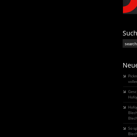
Suc
Neue
Pickn
voll
Gesc
Hofo
Hofop
Blec
Blech
So s
Blec