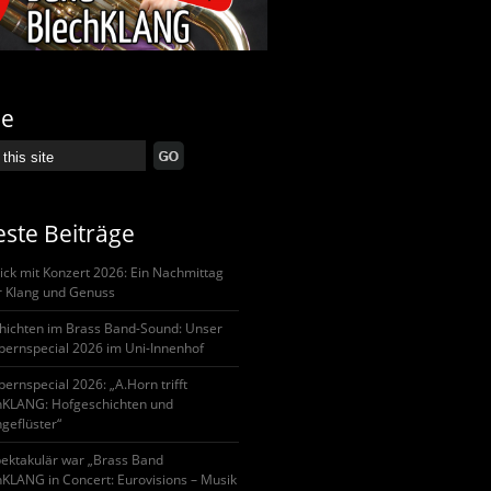
he
ste Beiträge
ick mit Konzert 2026: Ein Nachmittag
er Klang und Genuss
hichten im Brass Band-Sound: Unser
pernspecial 2026 im Uni-Innenhof
ernspecial 2026: „A.Horn trifft
hKLANG: Hofgeschichten und
geflüster“
pektakulär war „Brass Band
hKLANG in Concert: Eurovisions – Musik