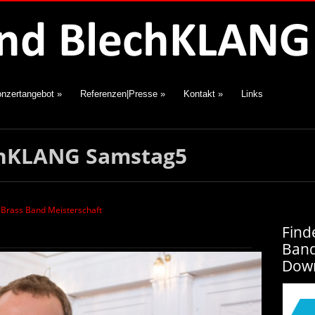
nzertangebot
»
Referenzen|Presse
»
Kontakt
»
Links
chKLANG Samstag5
e Brass Band Meisterschaft
Find
Ban
Dow